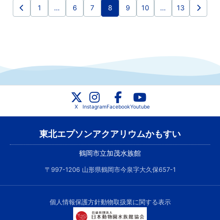
投
1
…
6
7
8
9
10
…
13
稿
の
ペ
ー
ジ
X
Instagram
Facebook
Youtube
送
り
東北エプソンアクアリウムかもすい
鶴岡市立加茂水族館
〒997-1206 山形県鶴岡市今泉字大久保657-1
個人情報保護方針
動物取扱業に関する表示