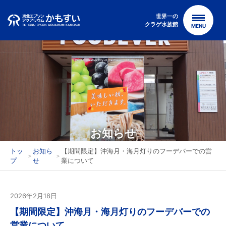
Skip
to
世界一の
クラゲ水族館
MENU
content
お知らせ
トッ
お知ら
【期間限定】沖海月・海月灯りのフーデバーでの営
＞
＞
プ
せ
業について
2026年2月18日
【期間限定】沖海月・海月灯りのフーデバーでの
営業について