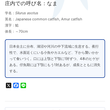
庄内での呼び名：なま
学名：
Silurus asotus
英名：Japanese common catfish, Amur catfish
漢字：鯰
体長：～70cm
日本全土に分布、湖沼や河川の中下流域に生息する。夜行
性で、水面近くにいる小魚やカエルなど、下から襲いかか
って食いつく。口には上顎と下顎に1対ずつ、4本のヒゲが
ある。仔魚期には下顎にもう1対あるが、成長とともに消失
する。
X
Facebook
Line