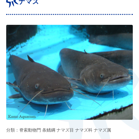
ナマズ
分類：脊索動物門 条鰭綱 ナマズ目 ナマズ科 ナマズ属