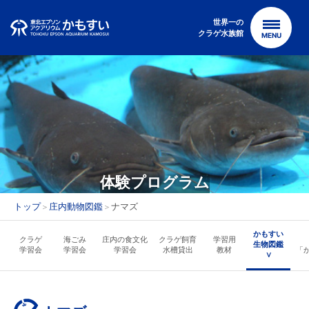
Skip
to
世界一の
クラゲ水族館
MENU
content
体験プログラム
トップ
庄内動物図鑑
ナマズ
＞
＞
かもすい
クラゲ
海ごみ
庄内の食文化
クラゲ飼育
学習用
生物図鑑
学習会
学習会
学習会
水槽貸出
教材
「