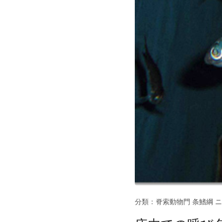
分類：脊索動物門 条鰭綱 