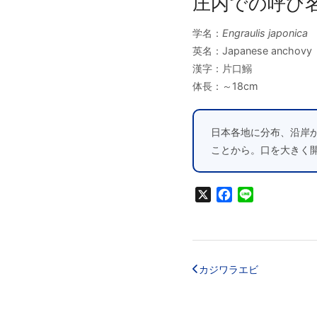
庄内での呼び
学名：
Engraulis japonica
英名：Japanese anchovy
漢字：片口鰯
体長：～18cm
日本各地に分布、沿岸
ことから。口を大きく
X
Facebook
Line
カジワラエビ