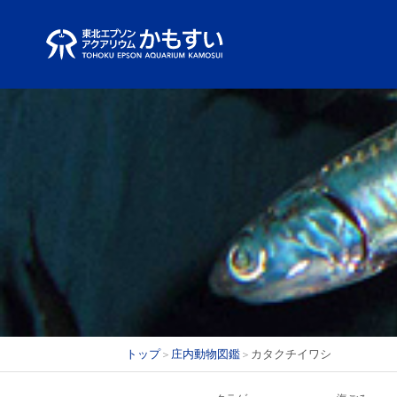
Skip
to
content
トップ
庄内動物図鑑
カタクチイワシ
＞
＞