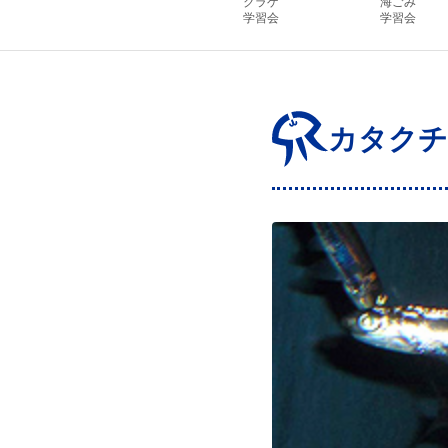
クラゲ
海ごみ
学習会
学習会
カタクチ