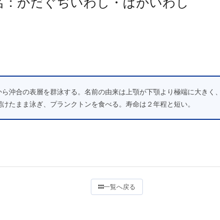
名：かだぐぢいわし・ばがいわし
から沖合の表層を群泳する。名前の由来は上顎が下顎より極端に大きく
開けたまま泳ぎ、プランクトンを食べる。寿命は２年程と短い。
一覧へ戻る