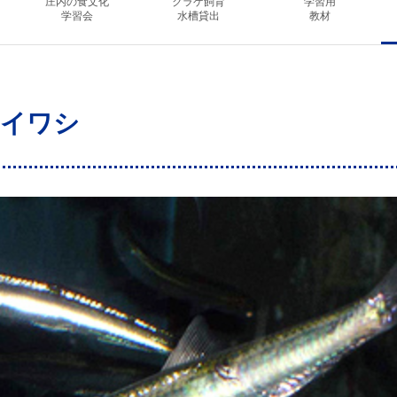
庄内の食文化
クラゲ飼育
学習用
学習会
水槽貸出
教材
イワシ