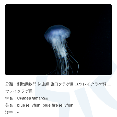
分類：刺胞動物門 鉢虫綱 旗口クラゲ目 ユウレイクラゲ科 ユ
ウレイクラゲ属
学名：
Cyanea lamarckii
英名：blue jellyfish, blue fire jellyfish
漢字：-