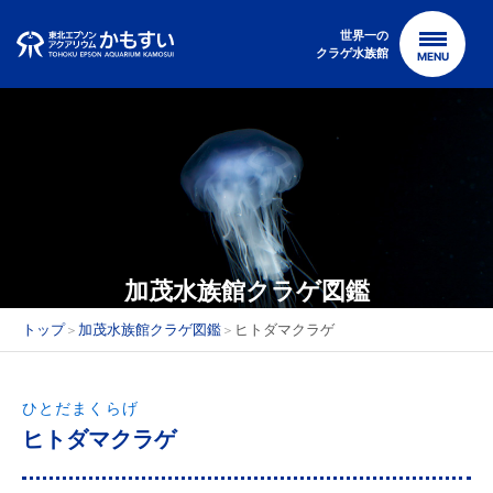
Skip
to
世界一の
クラゲ水族館
MENU
content
加茂水族館クラゲ図鑑
トップ
加茂水族館クラゲ図鑑
ヒトダマクラゲ
＞
＞
ひとだまくらげ
ヒトダマクラゲ