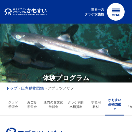
Skip
to
世界一の
クラゲ水族館
MENU
content
体験プログラム
トップ
庄内動物図鑑
アブラツノザメ
＞
＞
かもすい
クラゲ
海ごみ
庄内の食文化
クラゲ飼育
学習用
生物図鑑
学習会
学習会
学習会
水槽貸出
教材
「