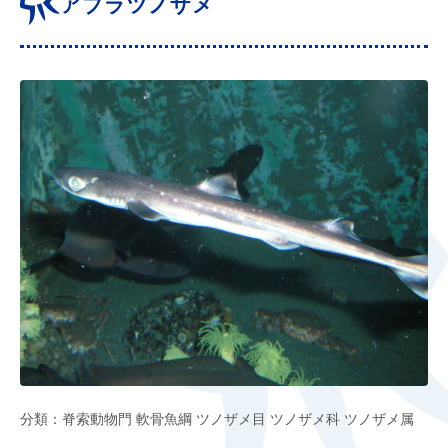
アブラツノザメ
分類：脊索動物門 軟骨魚綱 ツノザメ目 ツノザメ科 ツノザメ属