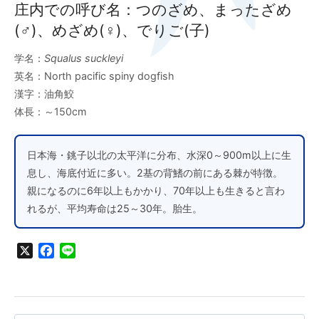
庄内での呼び名：つのざめ、まったざめ
(♂)、めざめ(♀)、でりご(子)
学名：
Squalus suckleyi
英名：North pacific spiny dogfish
漢字：油角鮫
体長：～150cm
日本海・銚子以北の太平洋に分布、水深0～900m以上に生
息し、海底付近に多い。2基の背鰭の前にある棘が特徴。
親になるのに6年以上もかかり、70年以上も生きると言わ
れるが、平均寿命は25～30年。胎生。
X
Facebook
Line